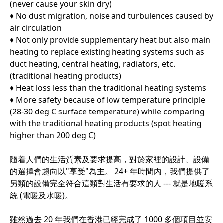
(never cause your skin dry)
♦ No dust migration, noise and turbulences caused by
air circulation
♦ Not only provide supplementary heat but also main
heating to replace existing heating systems such as
duct heating, central heating, radiators, etc.
(traditional heating products)
♦ Heat loss less than the traditional heating systems
♦ More safety because of low temperature principle
(28-30 deg C surface temperature) while comparing
with the traditional heating products (spot heating
higher than 200 deg C)
隨着人們的生活質素及要求提高，對於家裡的設計、設備
的選擇會趨向以"享受"為主。 24+ 年時間內，我們提供了
另類的設備完全符合這類對生活有要求的人 --- 就是地暖系
統 (電暖及水暖)。
雖然過去 20 年我們在香港已經完成了 1000 多個項目並安